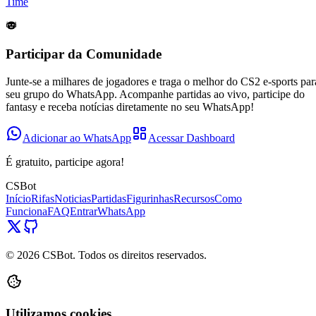
Time
Participar da Comunidade
Junte-se a milhares de jogadores e traga o melhor do CS2 e-sports par
seu grupo do WhatsApp. Acompanhe partidas ao vivo, participe do
fantasy e receba notícias diretamente no seu WhatsApp!
Adicionar ao WhatsApp
Acessar Dashboard
É gratuito, participe agora!
CSBot
Início
Rifas
Noticias
Partidas
Figurinhas
Recursos
Como
Funciona
FAQ
Entrar
WhatsApp
©
2026
CSBot. Todos os direitos reservados.
Utilizamos cookies