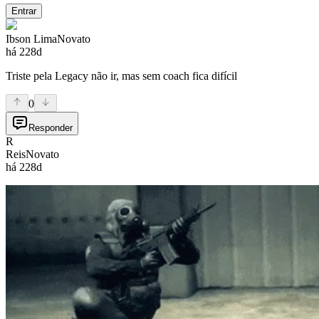
Entrar
Ibson Lima
Novato
há 228d
Triste pela Legacy não ir, mas sem coach fica difícil
0
Responder
R
Reis
Novato
há 228d