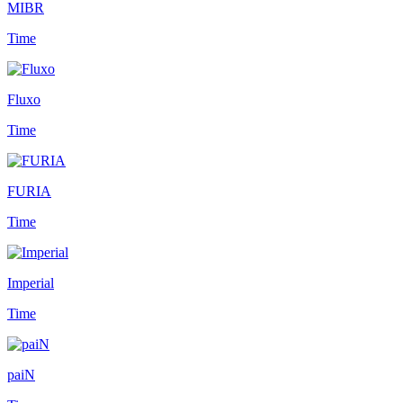
MIBR
Time
Fluxo
Time
FURIA
Time
Imperial
Time
paiN