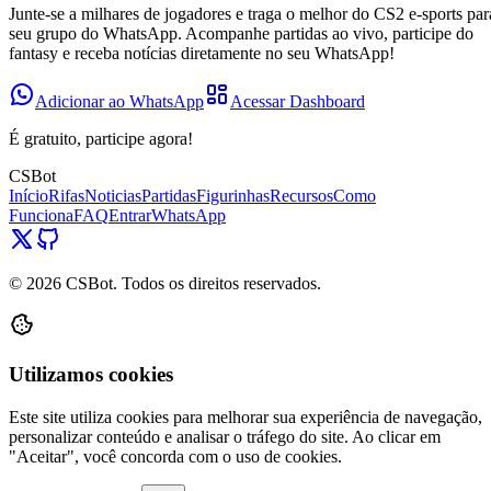
Junte-se a milhares de jogadores e traga o melhor do CS2 e-sports par
seu grupo do WhatsApp. Acompanhe partidas ao vivo, participe do
fantasy e receba notícias diretamente no seu WhatsApp!
Adicionar ao WhatsApp
Acessar Dashboard
É gratuito, participe agora!
CSBot
Início
Rifas
Noticias
Partidas
Figurinhas
Recursos
Como
Funciona
FAQ
Entrar
WhatsApp
©
2026
CSBot. Todos os direitos reservados.
Utilizamos cookies
Este site utiliza cookies para melhorar sua experiência de navegação,
personalizar conteúdo e analisar o tráfego do site. Ao clicar em
"Aceitar", você concorda com o uso de cookies.