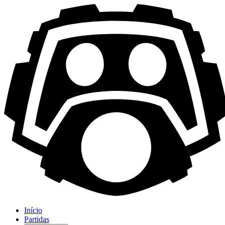
Início
Partidas