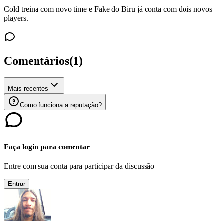
Cold treina com novo time e Fake do Biru já conta com dois novos
players.
Comentários
(
1
)
Mais recentes
Como funciona a reputação?
Faça login para comentar
Entre com sua conta para participar da discussão
Entrar