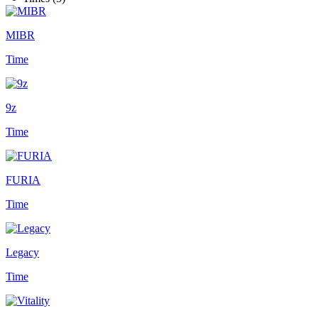
MIBR
Time
9z
Time
FURIA
Time
Legacy
Time