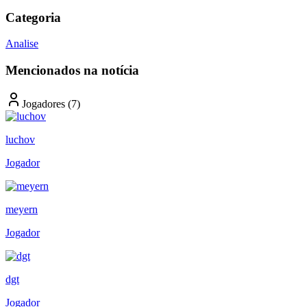
Categoria
Analise
Mencionados na notícia
Jogadores (
7
)
luchov
Jogador
meyern
Jogador
dgt
Jogador