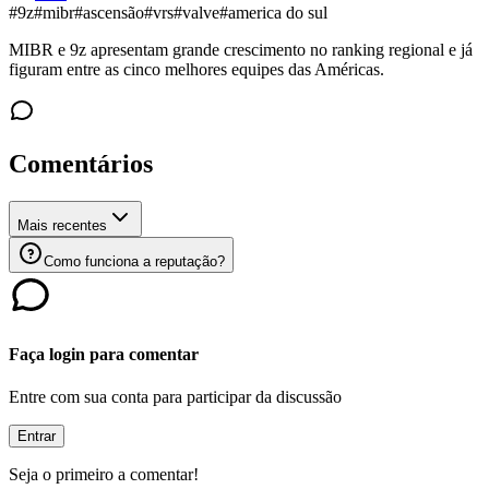
#
9z
#
mibr
#
ascensão
#
vrs
#
valve
#
america do sul
MIBR e 9z apresentam grande crescimento no ranking regional e já
figuram entre as cinco melhores equipes das Américas.
Comentários
Mais recentes
Como funciona a reputação?
Faça login para comentar
Entre com sua conta para participar da discussão
Entrar
Seja o primeiro a comentar!