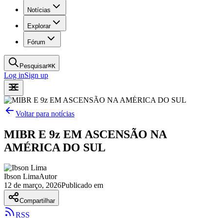
Notícias
Explorar
Fórum
Pesquisar
⌘
K
Log in
Sign up
Voltar para notícias
MIBR E 9z EM ASCENSÃO NA
AMÉRICA DO SUL
Ibson Lima
Autor
12 de março, 2026
Publicado em
Compartilhar
RSS