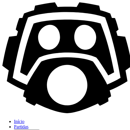
Início
Partidas