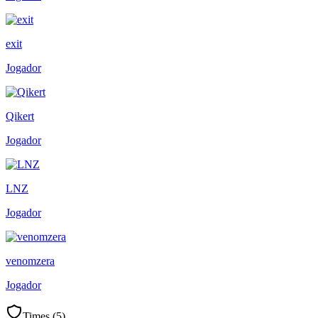
exit
Jogador
Qikert
Jogador
LNZ
Jogador
venomzera
Jogador
Times (
5
)