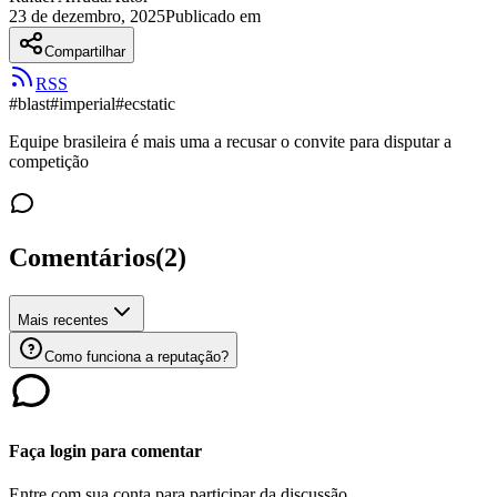
23 de dezembro, 2025
Publicado em
Compartilhar
RSS
#
blast
#
imperial
#
ecstatic
Equipe brasileira é mais uma a recusar o convite para disputar a
competição
Comentários
(
2
)
Mais recentes
Como funciona a reputação?
Faça login para comentar
Entre com sua conta para participar da discussão