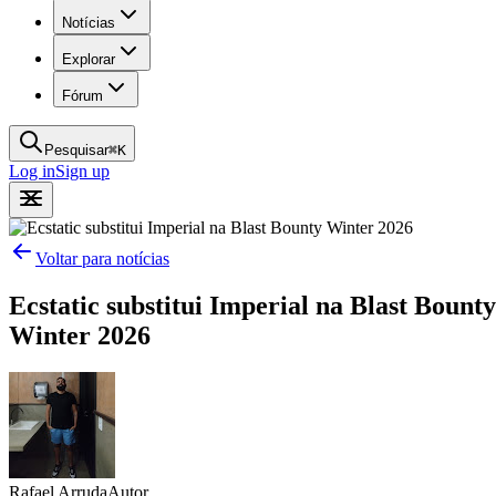
Notícias
Explorar
Fórum
Pesquisar
⌘
K
Log in
Sign up
Voltar para notícias
Ecstatic substitui Imperial na Blast Bounty
Winter 2026
Rafael Arruda
Autor