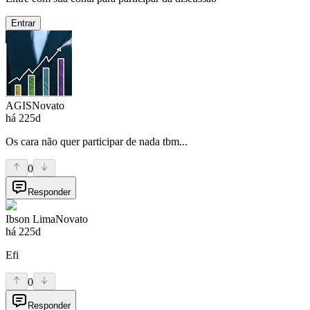
Entrar
AGIS
Novato
há 225d
Os cara não quer participar de nada tbm...
0
Responder
Ibson Lima
Novato
há 225d
Efi
0
Responder