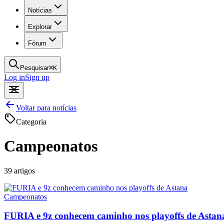
Notícias
Explorar
Fórum
Pesquisar
⌘
K
Log in
Sign up
Voltar para notícias
Categoria
Campeonatos
39
artigos
Campeonatos
FURIA e 9z conhecem caminho nos playoffs de Astan