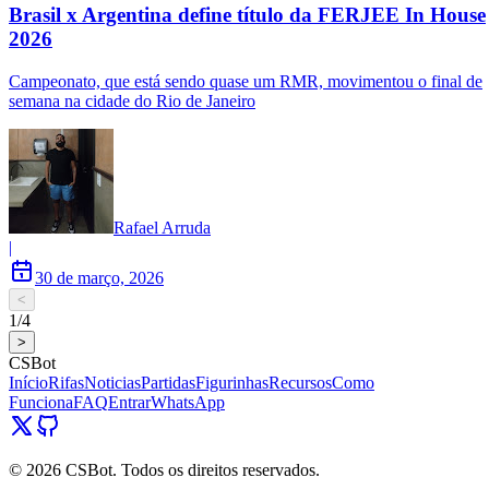
Brasil x Argentina define título da FERJEE In House
2026
Campeonato, que está sendo quase um RMR, movimentou o final de
semana na cidade do Rio de Janeiro
Rafael Arruda
|
30 de março, 2026
<
1
/
4
>
CSBot
Início
Rifas
Noticias
Partidas
Figurinhas
Recursos
Como
Funciona
FAQ
Entrar
WhatsApp
©
2026
CSBot. Todos os direitos reservados.