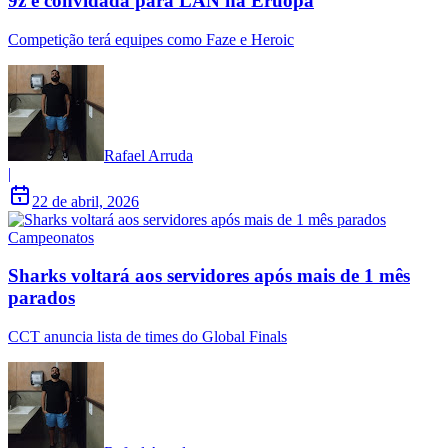
9z é convidada para LAN na Eruopa
Competição terá equipes como Faze e Heroic
Rafael Arruda
|
22 de abril, 2026
Campeonatos
Sharks voltará aos servidores após mais de 1 mês
parados
CCT anuncia lista de times do Global Finals