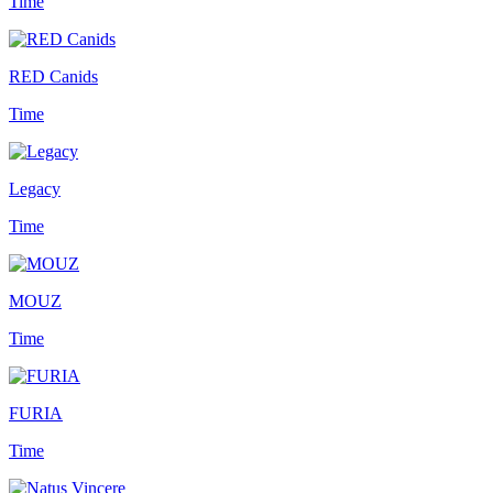
Time
RED Canids
Time
Legacy
Time
MOUZ
Time
FURIA
Time