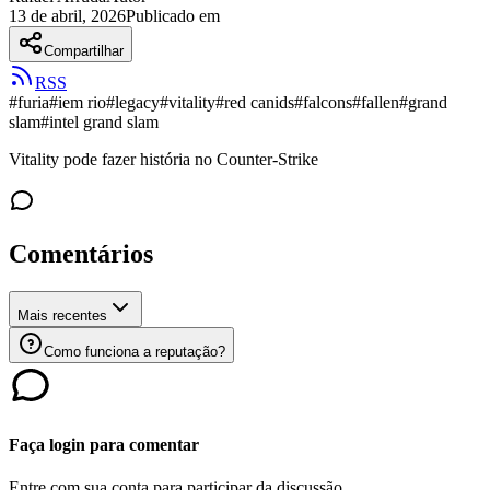
13 de abril, 2026
Publicado em
Compartilhar
RSS
#
furia
#
iem rio
#
legacy
#
vitality
#
red canids
#
falcons
#
fallen
#
grand
slam
#
intel grand slam
Vitality pode fazer história no Counter-Strike
Comentários
Mais recentes
Como funciona a reputação?
Faça login para comentar
Entre com sua conta para participar da discussão