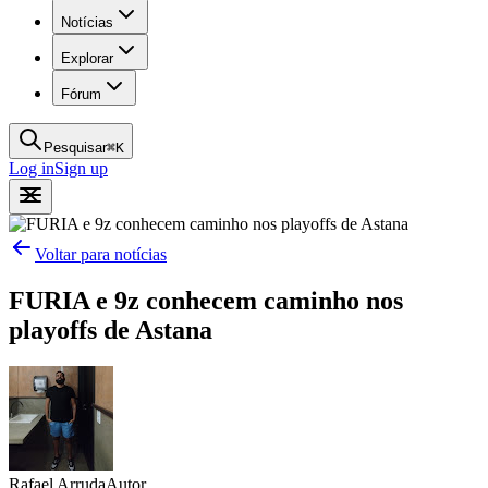
Notícias
Explorar
Fórum
Pesquisar
⌘
K
Log in
Sign up
Voltar para notícias
FURIA e 9z conhecem caminho nos
playoffs de Astana
Rafael Arruda
Autor