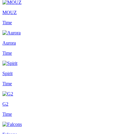
MOUZ
Time
Aurora
Time
Spirit
Time
G2
Time