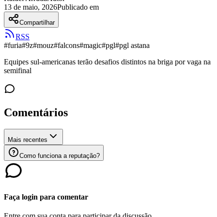
13 de maio, 2026
Publicado em
Compartilhar
RSS
#
furia
#
9z
#
mouz
#
falcons
#
magic
#
pgl
#
pgl astana
Equipes sul-americanas terão desafios distintos na briga por vaga na
semifinal
Comentários
Mais recentes
Como funciona a reputação?
Faça login para comentar
Entre com sua conta para participar da discussão